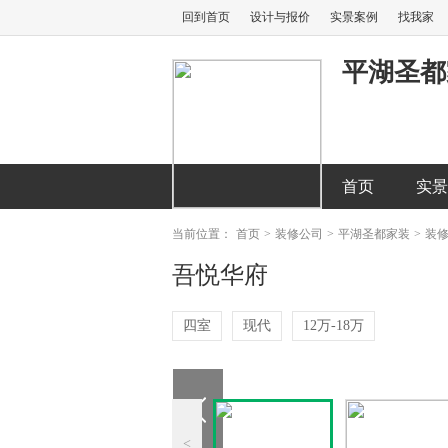
回到首页
设计与报价
实景案例
找我家
平湖圣都
首页
实景
当前位置：
首页
>
装修公司
>
平湖圣都家装
>
装
吾悦华府
四室
现代
12万-18万
<