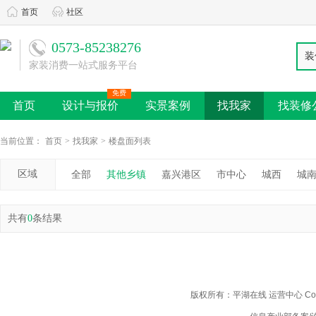
首页
社区
0573-85238276
装
家装消费一站式服务平台
免费
首页
设计与报价
实景案例
找我家
找装修
当前位置：
首页
>
找我家
>
楼盘面列表
区域
全部
其他乡镇
嘉兴港区
市中心
城西
城
共有
0
条结果
版权所有：平湖在线 运营中心 Copyright